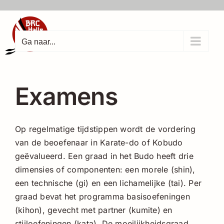
Ga
naar
inhoud
Ga naar...
Examens
Op regelmatige tijdstippen wordt de vordering
van de beoefenaar in Karate-do of Kobudo
geëvalueerd. Een graad in het Budo heeft drie
dimensies of componenten: een morele (shin),
een technische (gi) en een lichamelijke (tai). Per
graad bevat het programma basisoefeningen
(kihon), gevecht met partner (kumite) en
stijloefeningen (kata). De moeilijkheidsgraad